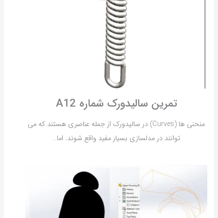
تمرین سالیدورک شماره A12
منحنی ها (Curves) در سالیدورک از جمله عناصری هستند که می
توانند در مدلسازی بسیار مفید واقع شوند. اما…