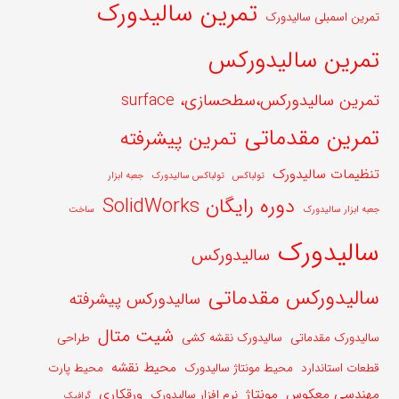
تمرین سالیدورک
تمرین اسمبلی سالیدورک
تمرین سالیدورکس
تمرین سالیدورکس،سطحسازی، surface
تمرین مقدماتی
تمرین پیشرفته
تنظیمات سالیدورک
تولباکس
تولباکس سالیدورک
جعبه ابزار
دوره رایگان SolidWorks
جعبه ابزار سالیدورک
ساخت
سالیدورک
سالیدورکس
سالیدورکس مقدماتی
سالیدورکس پیشرفته
شیت متال
سالیدورک مقدماتی
سالیدورک نقشه کشی
طراحی
محیط نقشه
قطعات استاندارد
محیط مونتاژ سالیدورک
محیط پارت
مهندسی معکوس
مونتاژ
ورقکاری
نرم افزار سالیدورک
گرافیک