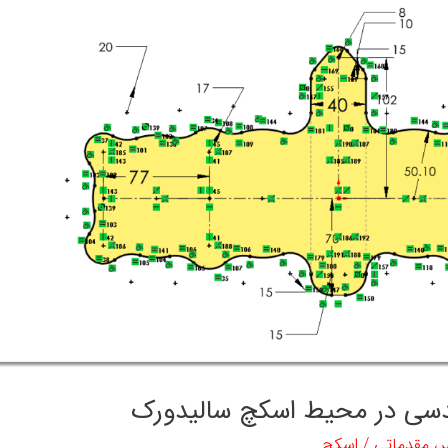
دسی در محیط اسکچ سالیدورک
س مقدماتی
/
اسکچ