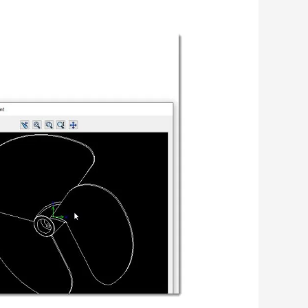
گرفتن
خروجی
اتوکد
از
سالیدورک