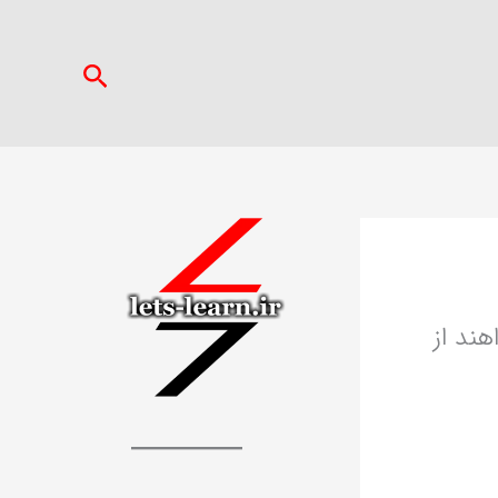
جستجو
هند از