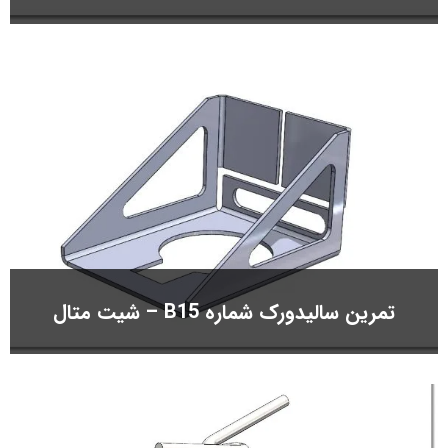
تمرین سالیدورک شماره B15 – شیت متال