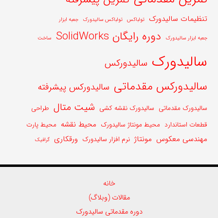
تنظیمات سالیدورک
تولباکس
تولباکس سالیدورک
جعبه ابزار
دوره رایگان SolidWorks
جعبه ابزار سالیدورک
ساخت
سالیدورک
سالیدورکس
سالیدورکس مقدماتی
سالیدورکس پیشرفته
شیت متال
سالیدورک مقدماتی
سالیدورک نقشه کشی
طراحی
محیط نقشه
قطعات استاندارد
محیط مونتاژ سالیدورک
محیط پارت
مهندسی معکوس
مونتاژ
ورقکاری
نرم افزار سالیدورک
گرافیک
خانه
مقالات (وبلاگ)
دوره مقدماتی سالیدورک