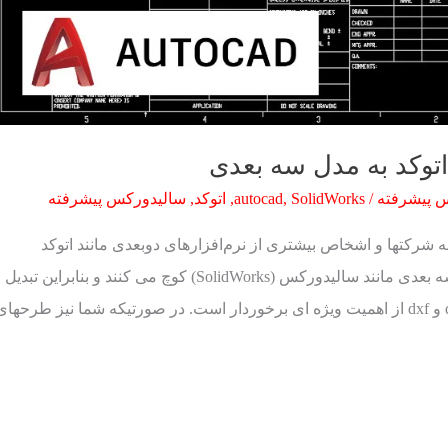
اتوکد به مدل سه بعدی
 پیشرفته
/
SolidWorks
,
autocad
,
اتوکد
,
سالیدورکس پیشرفته
 شرکتها و اشخاص بیشتری از نرم‌افزارهای دوبعدی مانند اتوکد
(AutoCAD) به نرم افزارهای مدل‌سازی سه بعدی مانند سالیدورکس (SolidWorks) کوچ می کنند و بنابراین تبدیل
داده‌های دو بعدی قدیمی مانند فایلهای dwg و dxf از اهمیت ویژه ای برخوردار است. در صورتیکه شما نیز طرحها