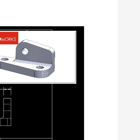
تبدیل
نقشه
های
دو
بعدی
اتوکد
به
مدل
سه
بعدی