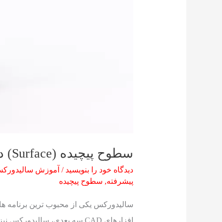
سطوح پیچیده (Surface) در SolidWorks بهمراه یک مثال
دیدگاه‌ خود را بنویسید
/
آموزش سالیدورکس
پیشرفته
,
سطوح پیچیده
افزارهای CAD سه بعدی، سالید