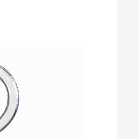
سطوح
پیچیده
(Surface)
در
SolidWorks
بهمراه
یک
مثال