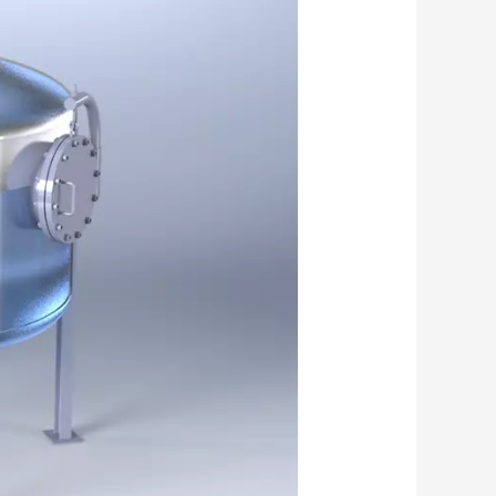
گیری
حجم
داخلی
ظروف
و
2
کاربرد
دیگر
از
Intersect